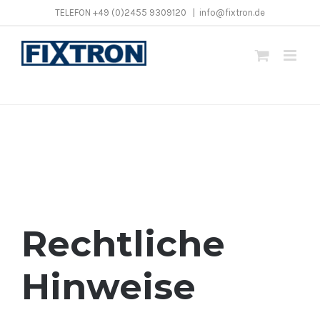
Zum
TELEFON +49 (0)2455 9309120
|
info@fixtron.de
Inhalt
springen
Ihr zuverlässiger Partner
Rechtliche
Hinweise